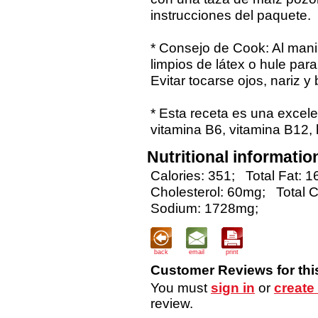
instrucciones del paquete.
* Consejo de Cook: Al mani
limpios de látex o hule par
Evitar tocarse ojos, nariz y
* Esta receta es una excelen
vitamina B6, vitamina B12, h
Nutritional informatio
Calories: 351;
Total Fat: 1
Cholesterol: 60mg;
Total 
Sodium: 1728mg;
back
email
print
Customer Reviews for thi
You must
sign in
or
create
review.