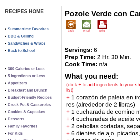
RECIPES HOME
Pozole Verde con Ca
•
Summertime Favorites
back
email
print
•
BBQ & Grilling
•
Sandwiches & Wraps
Servings:
6
•
Back to School
Prep Time:
2 Hr. 30 Min.
Cook Time:
n/a
•
300 Calories or Less
What you need:
•
5 Ingredients or Less
•
Appetizers
(click + to add ingredients to your s
list)
•
Breakfast and Brunch
+
1 corazón de paleta en tr
•
Budget-Friendly Recipes
res (alrededor de 2 libras)
•
Crock Pot & Casseroles
+
1 cucharada de comino m
•
Cookies & Cupcakes
+
4 cucharadas de aceite v
•
Desserts
+
2 cebollas cortadas, sep
•
Family Favorites
+
6 dientes de ajo, picados
•
For Kids