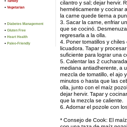
•
Turkey
cilantro y sal; dejar hervir.
•
Vegetarian
herméticamente y cocinar a
la carne quede tierna a pun
3. Sacar la carne, enfriar un
•
Diabetes Management
que se cocinó. Desmenuzar
•
Gluten Free
regresarla a la olla.
•
Heart Health
4. Poner tomatillos y chile
•
Paleo-Friendly
licuadora. Tapar y procesa
suficiente para lograr una 
5. Calentar las 2 cucharada
mediana antiadherente, a u
mezcla de tomatillo, el ajo 
minutos o hasta que las ceb
olla, junto con el maíz poz
dejar hervir. Tapar y cocina
que la mezcla se caliente.
6. Adornar el pozole con lo
* Consejo de Cook: El maíz 
con una taza de maíz pozol