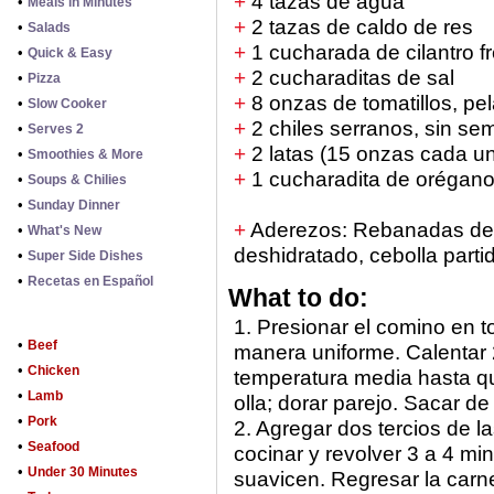
+
4 tazas de agua
•
Meals in Minutes
+
2 tazas de caldo de res
•
Salads
+
1 cucharada de cilantro f
•
Quick & Easy
+
2 cucharaditas de sal
•
Pizza
+
8 onzas de tomatillos, pel
•
Slow Cooker
+
2 chiles serranos, sin sem
•
Serves 2
+
2 latas (15 onzas cada un
•
Smoothies & More
+
1 cucharadita de orégan
•
Soups & Chilies
•
Sunday Dinner
+
Aderezos: Rebanadas de 
•
What's New
deshidratado, cebolla part
•
Super Side Dishes
•
Recetas en Español
What to do:
1. Presionar el comino en t
•
Beef
manera uniforme. Calentar 
•
Chicken
temperatura media hasta que
•
Lamb
olla; dorar parejo. Sacar de 
•
Pork
2. Agregar dos tercios de las
•
Seafood
cocinar y revolver 3 a 4 mi
•
Under 30 Minutes
suavicen. Regresar la carne