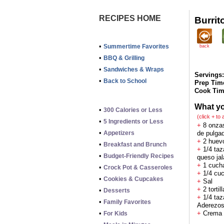
RECIPES HOME
Burri
•
Summertime Favorites
back
•
BBQ & Grilling
•
Sandwiches & Wraps
Servings:
•
Back to School
Prep Tim
Cook Tim
What y
•
300 Calories or Less
(click + to
•
5 Ingredients or Less
+
8 onzas
•
Appetizers
de pulga
+
2 huevo
•
Breakfast and Brunch
+
1/4 taz
•
Budget-Friendly Recipes
queso ja
+
1 cuch
•
Crock Pot & Casseroles
+
1/4 cuc
•
Cookies & Cupcakes
+
Sal
+
2 torti
•
Desserts
+
1/4 taz
•
Family Favorites
Aderezos
•
+
Crema a
For Kids