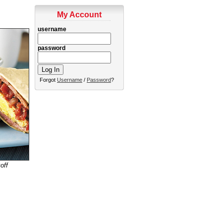
My Account
username
password
Forgot
Username
/
Password
?
off