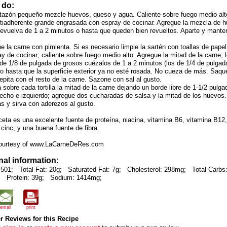
 do:
 tazón pequeño mezcle huevos, queso y agua. Caliente sobre fuego medio alt
ntiadherente grande engrasada con espray de cocinar. Agregue la mezcla de 
revuelva de 1 a 2 minutos o hasta que queden bien revueltos. Aparte y mante
.
e la carne con pimienta. Si es necesario limpie la sartén con toallas de pape
y de cocinar; caliente sobre fuego medio alto. Agregue la mitad de la carne; 
de 1/8 de pulgada de grosos cuézalos de 1 a 2 minutos (los de 1/4 de pulgada
o hasta que la superficie exterior ya no esté rosada. No cueza de más. Saqu
epita con el resto de la carne. Sazone con sal al gusto.
 sobre cada tortilla la mitad de la carne dejando un borde libre de 1-1/2 pulga
echo e izquierdo; agregue dos cucharadas de salsa y la mitad de los huevos.
llas y sirva con aderezos al gusto.
ceta es una excelente fuente de proteína, niacina, vitamina B6, vitamina B12, 
 cinc; y una buena fuente de fibra.
ourtesy of www.LaCarneDeRes.com
nal information:
 501;
Total Fat: 20g;
Saturated Fat: 7g;
Cholesterol: 298mg;
Total Carbs
;
Protein: 39g;
Sodium: 1414mg;
email
print
 Reviews for this Recipe