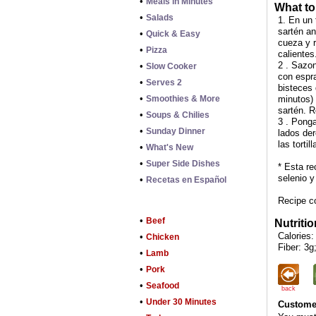
•
Meals in Minutes
What to
•
Salads
1. En un
sartén a
•
Quick & Easy
cueza y 
•
Pizza
calientes
2 . Sazon
•
Slow Cooker
con espra
•
Serves 2
bisteces 
•
Smoothies & More
minutos) 
sartén. R
•
Soups & Chilies
3 . Ponga
•
Sunday Dinner
lados der
las torti
•
What's New
•
Super Side Dishes
* Esta re
selenio y
•
Recetas en Español
Recipe c
•
Beef
Nutritio
Calories:
•
Chicken
Fiber: 3g
•
Lamb
•
Pork
•
Seafood
back
•
Under 30 Minutes
Customer