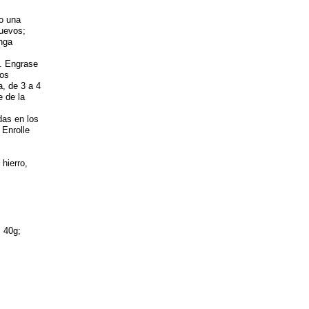
o una
huevos;
nga
l. Engrase
los
, de 3 a 4
e de la
das en los
 Enrolle
hierro,
: 40g;