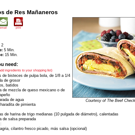
tos de Res Mañaneros
email
print
2
e:
5 Min.
e:
15 Min.
ou need:
 add ingredients to your shopping list)
 de bisteces de pulpa bola, de 1/8 a 1/4
da de grosor
s, batidos
a de mezcla de queso mexicano o de
lapeño
arada de agua
Courtesy of The Beef Check
haradita de pimienta
llas de harina de trigo medianas (10 pulgada de diámetro), calentadas
a de salsa preparada
:
gria, cilantro fresco picado, más salsa (opcional)